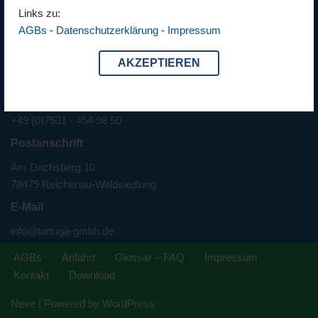
Links zu:
Mo-Do 8.00-12.30 / 13:00-16:30
AGBs
-
Datenschutzerklärung
-
Impressum
Fr. 8:00-13:00
AKZEPTIEREN
Telefon
+49 (0)7531 - 454 98 50
Postanschrift
Am Dachsberg 10
78479 Reichenau-Waldsiedlung
E-Mail
info@tortuga-gmbh.de
AGBs
Anfahrt
Glossar – FAQ
Impressum
Kontakt
Download
Neve
| Powered by
WordPress