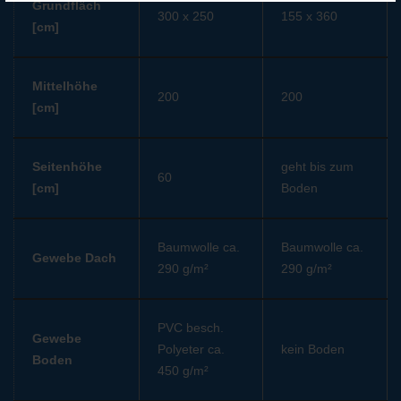
Grundfläch
300 x 250
155 x 360
[cm]
Mittelhöhe
200
200
[cm]
Seitenhöhe
geht bis zum
60
[cm]
Boden
Baumwolle ca.
Baumwolle ca.
Gewebe Dach
290 g/m²
290 g/m²
PVC besch.
Gewebe
Polyeter ca.
kein Boden
Boden
450 g/m²