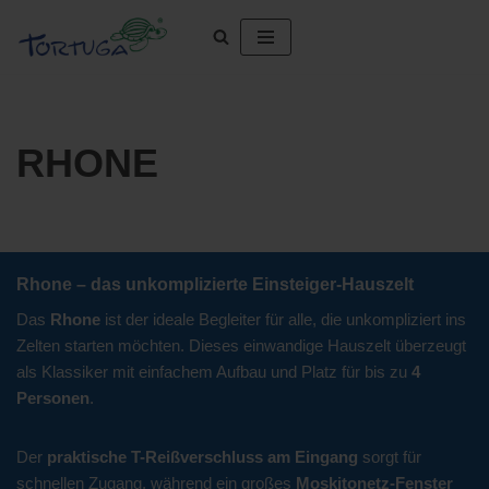
Zum
Inhalt
springen
RHONE
Rhone – das unkomplizierte Einsteiger-Hauszelt
Das
Rhone
ist der ideale Begleiter für alle, die unkompliziert ins
Zelten starten möchten. Dieses einwandige Hauszelt überzeugt
als Klassiker mit einfachem Aufbau und Platz für bis zu
4
Personen
.
Der
praktische T-Reißverschluss am Eingang
sorgt für
schnellen Zugang, während ein großes
Moskitonetz-Fenster