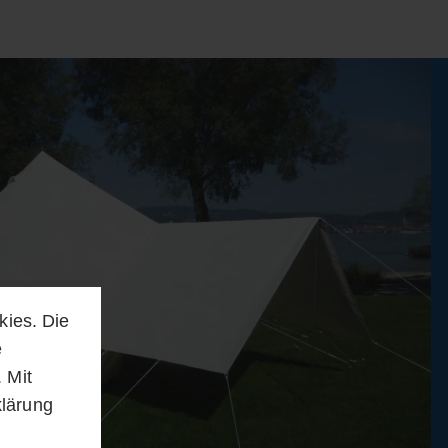
kies. Die
e
 Mit
klärung