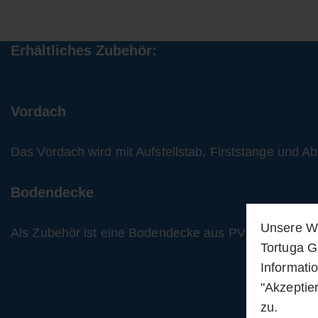
Erhältliches Zubehör:
Vordach
Das Vordach wird mit Aufstellstab, Firststange und Ab
Bodendecke
Unsere We
Als Zubehör ist eine Bodendecke aus PVC beschichtet
Tortuga G
Informati
"Akzeptie
zu.