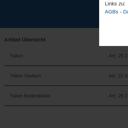
Links zu:
AGBs
-
D
Artikel Übersicht
Yukon
Art.: 20 
Yukon Vordach
Art.: 21 
Yukon Bodendecke
Art.: 26 