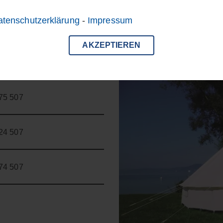
atenschutzerklärung
-
Impressum
AKZEPTIEREN
275 507
424 507
274 507