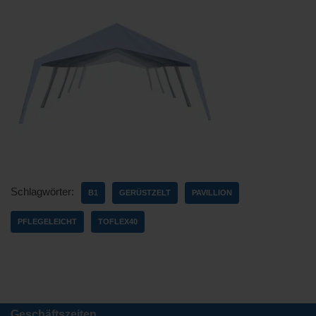
Schlagwörter:
B1
GERÜSTZELT
PAVILLION
PFLEGELEICHT
TOFLEX40
Geschäftszeiten