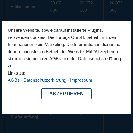
20 071
20 072
20 073
Artikelnummer
400
600
800
Dimensionen
400 x
600 x
800 x
Unsere Website, sowie darauf installierte Plugins,
[cm]
590
590
590
verwenden cookies. Die Tortuga GmbH, betreibt mit den
Informationen kein Marketing. Die Informationen dienen nur
dem reibungslosen Betrieb der Website. Mit "Akzeptieren"
Mittelhöhe
stimmen sie unseren AGBs und der Datenschutzerklärung
300
300
300
[cm]
zu.
Links zu:
AGBs
-
Datenschutzerklärung
-
Impressum
Seitenhöhe
185
185
185
[cm]
AKZEPTIEREN
Fenster
2
3
4
[Lieferumfang]