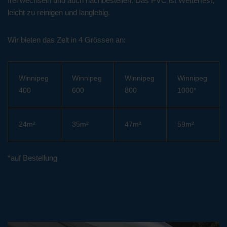
frei wechseln und auch nachbestellen. Das PVC ist Wetterfest,
leicht zu reinigen und langlebig.
Wir bieten das Zelt in 4 Grössen an:
Winnipeg
Winnipeg
Winnipeg
Winnipeg
400
600
800
1000*
24m²
35m²
47m²
59m²
*auf Bestellung