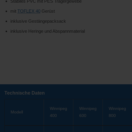
Stabiles PVC mit PES Trägergewebe
mit
TOFLEX 40
Gerüst
inklusive Gestängepacksack
inklusive Heringe und Abspannmaterial
Technische Daten
Winnipeg
Winnipeg
Winnipeg
Modell
400
600
800