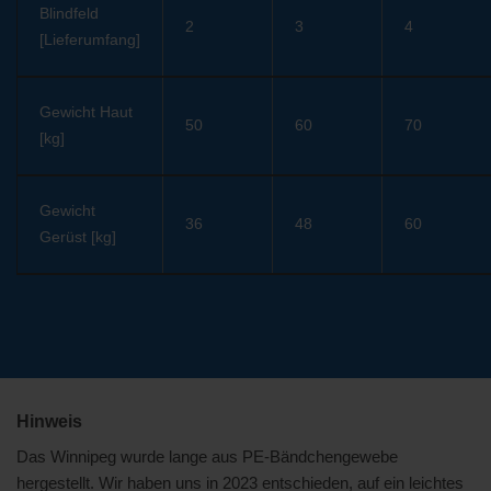
Blindfeld
2
3
4
[Lieferumfang]
Gewicht Haut
50
60
70
[kg]
Gewicht
36
48
60
Gerüst [kg]
Hinweis
Das Winnipeg wurde lange aus PE-Bändchengewebe
hergestellt. Wir haben uns in 2023 entschieden, auf ein leichtes