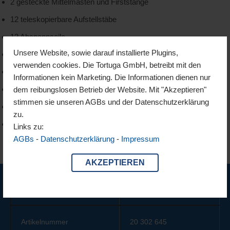
2 gesteckte Mittelmasten und Firststange
12 teleskopierbare Aufstellstäbe
12 Abspannseile
Unsere Website, sowie darauf installierte Plugins,
+12 Extra Sturmsicherungs-D-Ringe
verwenden cookies. Die Tortuga GmbH, betreibt mit den
2 Hochentlüftungen
Informationen kein Marketing. Die Informationen dienen nur
leicht zu wechselnde Bodenringe
dem reibungslosen Betrieb der Website. Mit "Akzeptieren"
stimmen sie unseren AGBs und der Datenschutzerklärung
12 T-Sicherheitsheringe + Zeltnägel
zu.
Design passt perfekt zu unseren Schwarzzelten
Links zu:
AGBs
-
Datenschutzerklärung
-
Impressum
AKZEPTIEREN
Modell
Tennessee 2.0
Artikelnummer
20 302 645