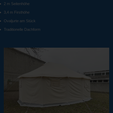
2 m Seitenhöhe
3,4 m Firsthöhe
Ovaljurte am Stück
Traditionelle Dachform