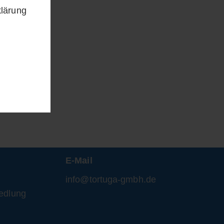
klärung
E-Mail
info@tortuga-gmbh.de
edlung