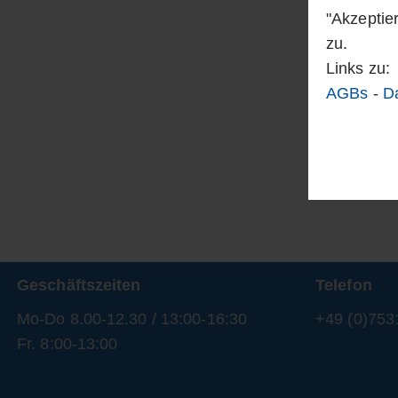
"Akzeptie
zu.
Links zu:
AGBs
-
D
Geschäftszeiten
Telefon
Mo-Do 8.00-12.30 / 13:00-16:30
+49 (0)753
Fr. 8:00-13:00