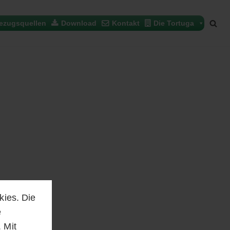
ezugsquellen
Download
Kontakt
Die Tortuga
kies. Die
e
 Mit