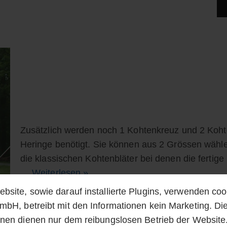
Zusätzlich werden noch 1 Kohtenkreuz und 2 Koht
Heringe benötigt. Sie können aus 2 Grössen wäh
die klassischen Kohtenbläter bei denen die fertig
…
Weiterlesen »
bsite, sowie darauf installierte Plugins, verwenden coo
mbH, betreibt mit den Informationen kein Marketing. Di
onen dienen nur dem reibungslosen Betrieb der Website.