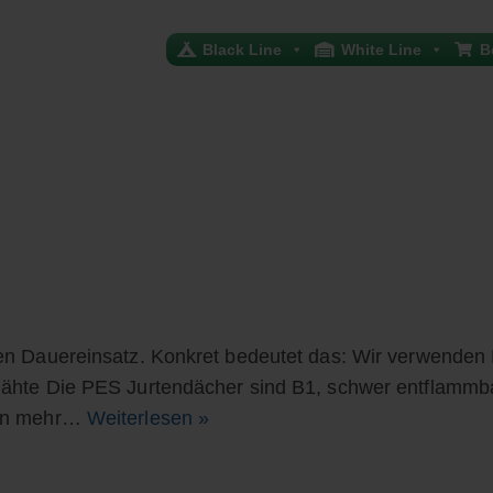
Black Line
White Line
B
n Dauereinsatz. Konkret bedeutet das: Wir verwenden 
hte Die PES Jurtendächer sind B1, schwer entflammbar,
von mehr…
Weiterlesen »