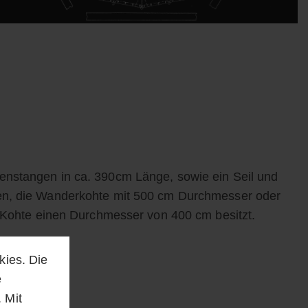
enstangen in ca. 390cm Länge, sowie ein Seil und
len, die Wanderkohte mit 500 cm Durchmesser oder
e Kohte einen Durchmesser von 400 cm besitzt.
kies. Die
e
 Mit