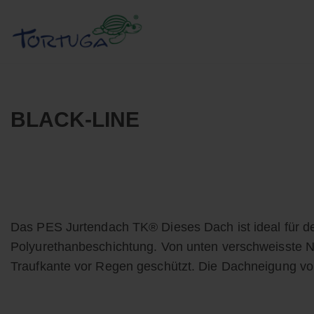
Zum
Inhalt
springen
BLACK-LINE
Zelte aus Schwarzem Stoff
Das PES Jurtendach TK® Dieses Dach ist ideal für de
Polyurethanbeschichtung. Von unten verschweisste Nä
Traufkante vor Regen geschützt. Die Dachneigung 