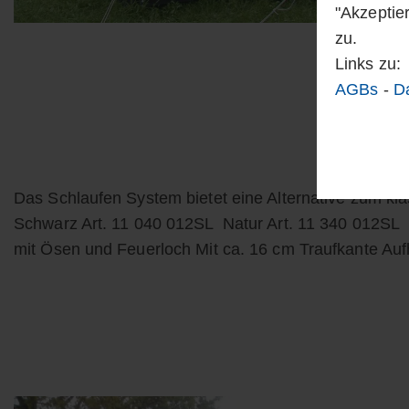
"Akzeptie
zu.
Links zu:
AGBs
-
D
Das Schlaufen System bietet eine Alternative zum k
Schwarz Art. 11 040 012SL Natur Art. 11 340 012SL 
mit Ösen und Feuerloch Mit ca. 16 cm Traufkante A