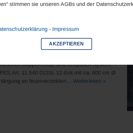
ren" stimmen sie unseren AGBs und der Datenschutzer
atenschutzerklärung
-
Impressum
AKZEPTIEREN
lassischen Doppel-Knopf und Knopfloch System.
PES Art. 11 540 012SL 12-Eck mit ca. 600 cm Ø
ufhängung an feuerverzinkten…
Weiterlesen »