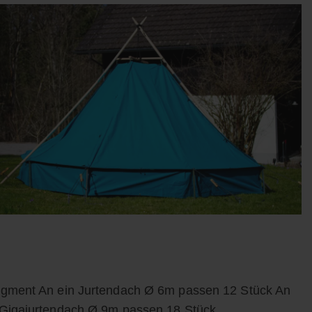
egment An ein Jurtendach Ø 6m passen 12 Stück An
 Gigajurtendach Ø 9m passen 18 Stück