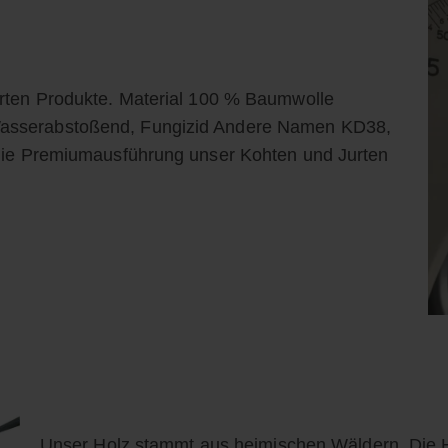
urten Produkte. Material 100 % Baumwolle
Wasserabstoßend, Fungizid Andere Namen KD38,
 die Premiumausführung unser Kohten und Jurten
Unser Holz stammt aus heimischen Wäldern. Die 