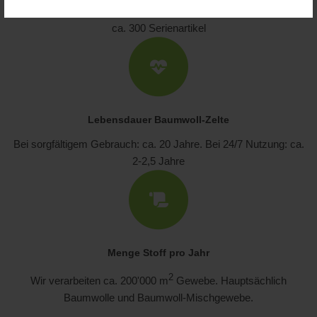
Aktive Artikel
ca. 300 Serienartikel
Lebensdauer Baumwoll-Zelte
Bei sorgfältigem Gebrauch: ca. 20 Jahre. Bei 24/7 Nutzung: ca.
2-2,5 Jahre
Menge Stoff pro Jahr
2
Wir verarbeiten ca. 200'000 m
Gewebe. Hauptsächlich
Baumwolle und Baumwoll-Mischgewebe.