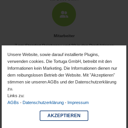
Mitarbeiter
7 am Standort Reichenau und 32 in den Produktionen
Unsere Website, sowie darauf installierte Plugins,
verwenden cookies. Die Tortuga GmbH, betreibt mit den
Informationen kein Marketing. Die Informationen dienen nur
dem reibungslosen Betrieb der Website. Mit "Akzeptieren"
stimmen sie unseren AGBs und der Datenschutzerklärung
Nähzeit für eine 6m Jurte
zu.
ca. 1'000 Minuten
Links zu:
AGBs
-
Datenschutzerklärung
-
Impressum
AKZEPTIEREN