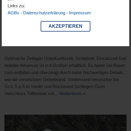
Links zu:
AGBs
-
Datenschutzerklärung
-
Impressum
AKZEPTIEREN
Arkansas
Optimal für Zeltlager Unterkunftszelt, Schlafzelt, Einsatzzelt Das
beliebte Arkansas ist in 6 Größen erhältlich. Es bietet viel Raum
zum entfalten und überzeugt durch seine hochwertigen Details,
wie die versetzbare Giebelwand. Vorderwand versetzbar bei
Gr.4, 5 & 6 In Vorder und Rückwand Schlingen-Ösen
Verschluss Tüllfenster mit…
Weiterlesen »