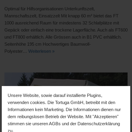
Optimal für Hilfsorganisationen Unterkunftszelt,
Mannschaftszelt, Einsatzzelt Mit knapp 60 m² bietet das FT
1000 ausreichend Raum für mindestens 32 Schlafplätze mit
Gepäck oder einfach eine trockene Lagerfläche. Auch als FT600
und FT800 erhältlich. Alle Grössen auch in B1 PVC erhältlich.
Seitenhöhe 195 cm Hochwertiges Baumwoll-
Polyester…
Weiterlesen »
Unsere Website, sowie darauf installierte Plugins,
verwenden cookies. Die Tortuga GmbH, betreibt mit den
Informationen kein Marketing. Die Informationen dienen nur
dem reibungslosen Betrieb der Website. Mit "Akzeptieren"
stimmen sie unseren AGBs und der Datenschutzerklärung
zu.