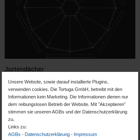
Jurtendächer
Unsere Website, sowie darauf installierte Plugins,
Wir bieten zahlreiche Möglichkeiten das Dach ihrer Jurte zu
verwenden cookies. Die Tortuga GmbH, betreibt mit den
gestalten. Nachfolgend stellen wir Möglichkeiten und Bauteile
Informationen kein Marketing. Die Informationen dienen nur
vor. Das klassische System wird mit Doppel-Knopf Verbindung
dem reibungslosen Betrieb der Website. Mit "Akzeptieren"
aufgebaut. Etwas weniger vielseitig aber dafür schneller ist das
stimmen sie unseren AGBs und der Datenschutzerklärung
Schlinge-Öse oder auch Schlaufen System. Tortuga entwickelte
zu.
das Jurtendach TK® Dieses Dach…
Weiterlesen »
Links zu:
AGBs
-
Datenschutzerklärung
-
Impressum