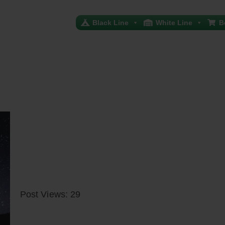
Black Line
White Line
B
Post Views: 29