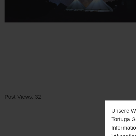
Post Views: 32
Unsere We
Tortuga G
Informati