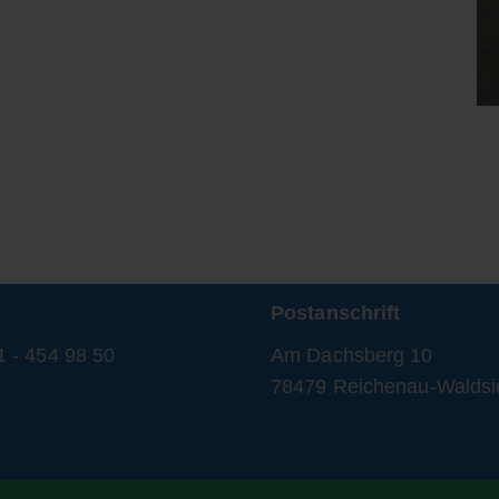
Postanschrift
1 - 454 98 50
Am Dachsberg 10
78479 Reichenau-Waldsi