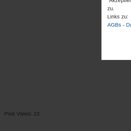
"Akzeptie
zu.
Links zu:
AGBs
-
D
Post Views: 23