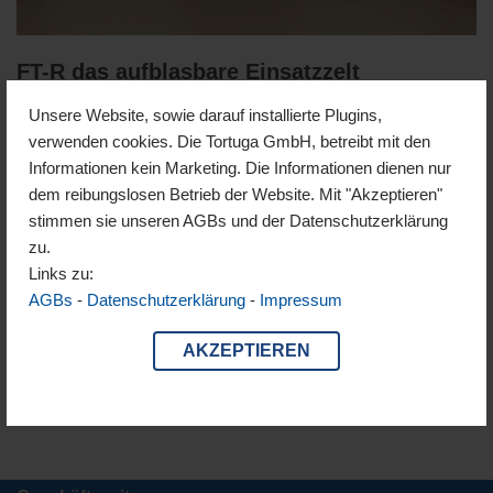
FT-R das aufblasbare Einsatzzelt
Unsere Website, sowie darauf installierte Plugins,
Optimal für Hilfsorganisationen im Einsatz Vielseitiges
verwenden cookies. Die Tortuga GmbH, betreibt mit den
Unterkunfts-, Mannschafts- und Einsatzzelt Das FT-R 600 bietet
Informationen kein Marketing. Die Informationen dienen nur
mit 36 m² ausreichend Platz für rund 20 Schlafplätze mit
dem reibungslosen Betrieb der Website. Mit "Akzeptieren"
Gepäck, kann aber ebenso als trockenes Lager oder mobiles
stimmen sie unseren AGBs und der Datenschutzerklärung
Feldbüro genutzt werden. Gefertigt aus leichtem, robustem
zu.
Baumwoll-Polyester, überzeugt es durch schnelle…
Weiterlesen
Links zu:
»
AGBs
-
Datenschutzerklärung
-
Impressum
AKZEPTIEREN