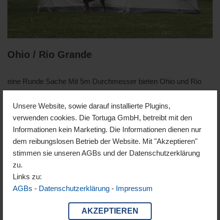
Ohio / Rio Grande
eine Runde Sache Mit 5m Durchmesser bieten Ohio und Rio
Grande entweder Raum für die ganze Familie oder den Rahmen
für ein romantisches Glamping-Abenteuer. Der Eingang ist
Unsere Website, sowie darauf installierte Plugins,
traditionell ein zuverlässiger Schlinge-Ösen Verschluss. Ohio
verwenden cookies. Die Tortuga GmbH, betreibt mit den
und Rio Grande unterscheiden sich in ihrere Materialität Die
Informationen kein Marketing. Die Informationen dienen nur
Geometrie ist identisch…
Weiterlesen »
dem reibungslosen Betrieb der Website. Mit "Akzeptieren"
stimmen sie unseren AGBs und der Datenschutzerklärung
zu.
Links zu:
AGBs
-
Datenschutzerklärung
-
Impressum
AKZEPTIEREN