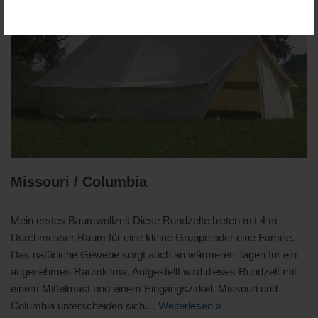
Missouri / Columbia
Mein erstes Baumwollzelt Diese Rundzelte bieten mit 4 m
Durchmesser Raum für eine kleine Gruppe oder eine Familie.
Das natürliche Gewebe sorgt auch an wärmeren Tagen für ein
angenehmes Raumklima. Aufgestellt wird dieses Rundzelt mit
einem Mittelmast und einem Eingangszirkel. Missouri und
Columbia unterscheiden sich…
Weiterlesen »