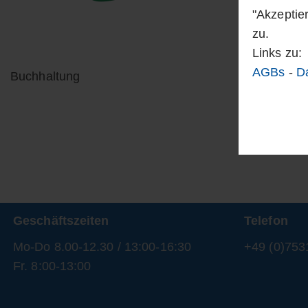
"Akzeptie
zu.
Links zu:
AGBs
-
D
Buchhaltung
Geschäftszeiten
Telefon
Mo-Do 8.00-12.30 / 13:00-16:30
+49 (0)753
Fr. 8:00-13:00