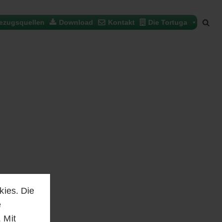
ezugsquellen
Download
Kontakt
Die Tortuga
kies. Die
e
 Mit