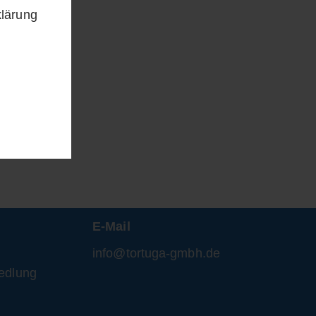
klärung
E-Mail
info@tortuga-gmbh.de
edlung