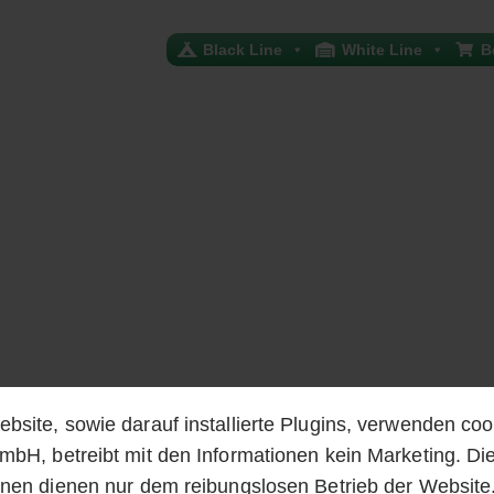
Black Line
White Line
B
bsite, sowie darauf installierte Plugins, verwenden coo
mbH, betreibt mit den Informationen kein Marketing. Di
onen dienen nur dem reibungslosen Betrieb der Website.