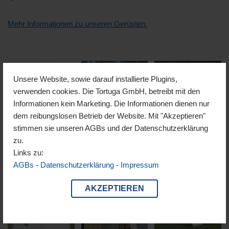
Mehr Informationen zu unseren Gerüsten.
Unsere Website, sowie darauf installierte Plugins,
verwenden cookies. Die Tortuga GmbH, betreibt mit den
Informationen kein Marketing. Die Informationen dienen nur
dem reibungslosen Betrieb der Website. Mit "Akzeptieren"
Colorado
Winnipeg
System
stimmen sie unseren AGBs und der Datenschutzerklärung
zu.
Links zu:
AGBs
-
Datenschutzerklärung
-
Impressum
Alaska
Arkansas
Camp
AKZEPTIEREN