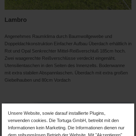
Lambro
Angenehmes Raumklima durch Baumwollgewebe und
Doppeldachkonstruktion Einfacher Aufbau Überdach erhältlich in
Rot und Opal Senkrechter Mittel-Reißverschluß 185cm hoch.
Zwei waagerechte Reißverschlüsse verdeckt eingenäht.
Utensilientaschen in den Seiten des Innenzelts. Bodenwanne
mit extra stabilen Abspannlaschen. Überdach mit extra großen
Giebelhauben und 80cm Vordach
Unsere Website, sowie darauf installierte Plugins,
verwenden cookies. Die Tortuga GmbH, betreibt mit den
Informationen kein Marketing. Die Informationen dienen nur
dem reibungslosen Betrieb der Website. Mit "Akzeptieren"