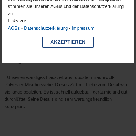
stimmen sie unseren AGBs und der Datenschutzerklärung
zu.
Links zu:
AGBs
-
Datenschutzerklärung
-
Impressum
AKZEPTIEREN
Thurgau
Unser einwandiges Hauszelt aus robustem Baumwoll-
Polyester-Mischgewebe. Dieses Zelt mit Liebe zum Detail wird
sie lange begleiten. Es ist schnell aufgebaut, geräumig und gut
durchlüftet. Seine Details sind sehr wartungsfreundlich
konzipiert.