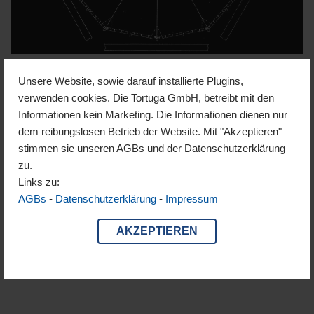
Jurtendächer
Unsere Website, sowie darauf installierte Plugins,
verwenden cookies. Die Tortuga GmbH, betreibt mit den
Informationen kein Marketing. Die Informationen dienen nur
Wir bieten zahlreiche Möglichkeiten das Dach ihrer Jurte zu
dem reibungslosen Betrieb der Website. Mit "Akzeptieren"
gestalten. Nachfolgend stellen wir Möglichkeiten und Bauteile
stimmen sie unseren AGBs und der Datenschutzerklärung
vor. Das klassische System wird mit Doppel-Knopf Verbindung
zu.
aufgebaut. Etwas weniger vielseitig aber dafür schneller ist das
Links zu:
Schlinge-Öse oder auch Schlaufen System. Tortuga entwickelte
AGBs
-
Datenschutzerklärung
-
Impressum
das Jurtendach TK® Dieses Dach…
Weiterlesen »
AKZEPTIEREN