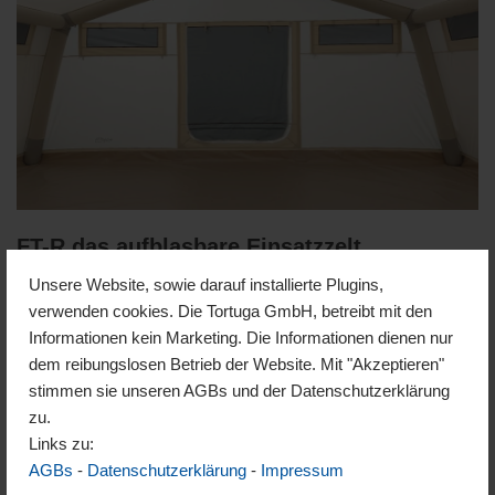
FT-R das aufblasbare Einsatzzelt
Unsere Website, sowie darauf installierte Plugins,
Optimal für Hilfsorganisationen im Einsatz Vielseitiges
verwenden cookies. Die Tortuga GmbH, betreibt mit den
Unterkunfts-, Mannschafts- und Einsatzzelt Das FT-R 600 bietet
Informationen kein Marketing. Die Informationen dienen nur
mit 36 m² ausreichend Platz für rund 20 Schlafplätze mit
dem reibungslosen Betrieb der Website. Mit "Akzeptieren"
Gepäck, kann aber ebenso als trockenes Lager oder mobiles
stimmen sie unseren AGBs und der Datenschutzerklärung
Feldbüro genutzt werden. Gefertigt aus leichtem, robustem
zu.
Baumwoll-Polyester, überzeugt es durch schnelle…
Weiterlesen
Links zu:
»
AGBs
-
Datenschutzerklärung
-
Impressum