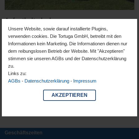
Aufenthaltsdach
Unsere Website, sowie darauf installierte Plugins,
verwenden cookies. Die Tortuga GmbH, betreibt mit den
Baumwolldächer für Lager & Abenteuer Ob für die Feuerstelle,
Informationen kein Marketing. Die Informationen dienen nur
als Schattenspender oder Wetterschutz – unsere
dem reibungslosen Betrieb der Website. Mit "Akzeptieren"
Baumwolldächer sind echte Klassiker fürs Lagerleben. Erhältlich
stimmen sie unseren AGBs und der Datenschutzerklärung
in 3 Grössen und 2 Farben, lassen sie sich dank Ösen im Saum
zu.
vielseitig abspannen. Der Hauptzug läuft dabei sicher über die
Links zu:
30 mm…
Weiterlesen »
AGBs
-
Datenschutzerklärung
-
Impressum
AKZEPTIEREN
Geschäftszeiten